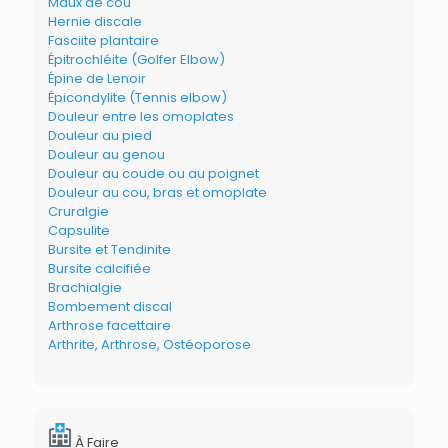
Maux de cou
Hernie discale
Fasciite plantaire
Épitrochléite (Golfer Elbow)
Épine de Lenoir
Épicondylite (Tennis elbow)
Douleur entre les omoplates
Douleur au pied
Douleur au genou
Douleur au coude ou au poignet
Douleur au cou, bras et omoplate
Cruralgie
Capsulite
Bursite et Tendinite
Bursite calcifiée
Brachialgie
Bombement discal
Arthrose facettaire
Arthrite, Arthrose, Ostéoporose
À Faire