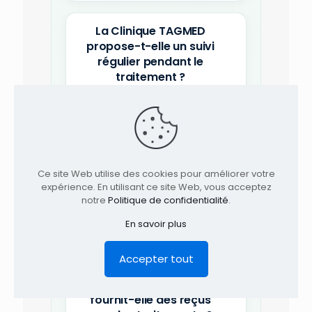
La Clinique TAGMED
propose-t-elle un suivi
régulier pendant le
traitement ?
Quels critères influencent
le nombre de traitements
nécessaires ?
Ce site Web utilise des cookies pour améliorer votre
expérience. En utilisant ce site Web, vous acceptez
notre
Politique de confidentialité
.
Comment la Clinique
TAGMED évalue-t-elle les
En savoir plus
besoins en traitement ?
Accepter tout
La Clinique TAGMED
fournit-elle des reçus