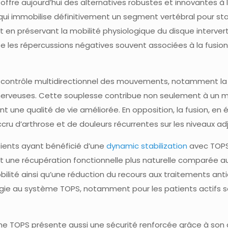
 offre aujourd’hui des alternatives robustes et innovantes à 
qui immobilise définitivement un segment vertébral pour st
t en préservant la mobilité physiologique du disque interver
e les répercussions négatives souvent associées à la fusion
rôle multidirectionnel des mouvements, notamment la flexion
nerveuses. Cette souplesse contribue non seulement à un me
ant une qualité de vie améliorée. En opposition, la fusion, en 
cru d’arthrose et de douleurs récurrentes sur les niveaux a
tients ayant bénéficié d’une
dynamic stabilization
avec TOPS 
et une récupération fonctionnelle plus naturelle comparée au
mobilité ainsi qu’une réduction du recours aux traitements a
irurgie au système TOPS, notamment pour les patients actifs 
e TOPS présente aussi une sécurité renforcée grâce à son 