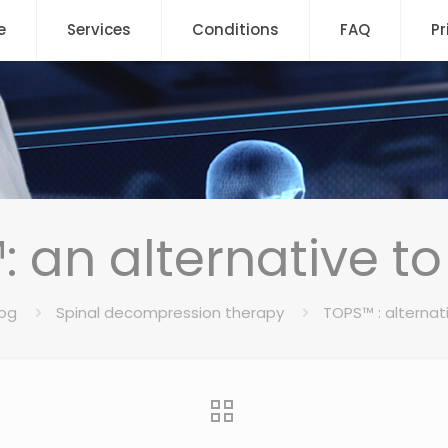
e
Services
Conditions
FAQ
Pr
 an alternative to
log
Spinal decompression therapy
TOPS™ : alternati