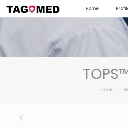
Home
Profil
TOPS™:
Home
B