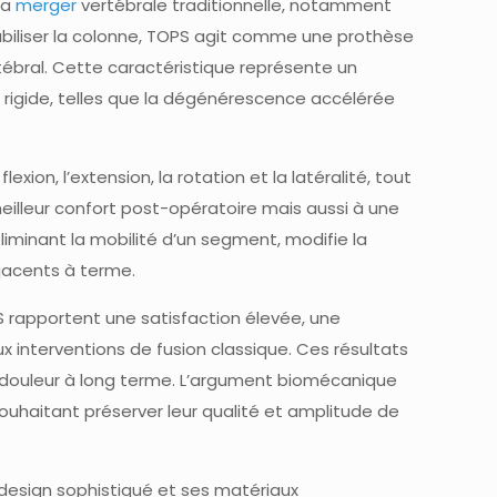
la
merger
vertébrale traditionnelle, notamment
abiliser la colonne, TOPS agit comme une prothèse
tébral. Cette caractéristique représente un
 rigide, telles que la dégénérescence accélérée
, l’extension, la rotation et la latéralité, tout
illeur confort post-opératoire mais aussi à une
éliminant la mobilité d’un segment, modifie la
djacents à terme.
rapportent une satisfaction élevée, une
x interventions de fusion classique. Ces résultats
ntidouleur à long terme. L’argument biomécanique
souhaitant préserver leur qualité et amplitude de
design sophistiqué et ses matériaux