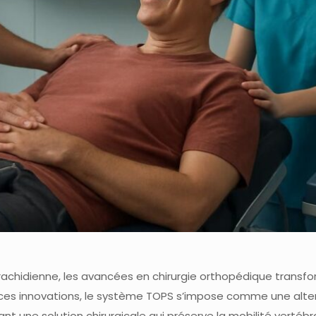
rachidienne, les avancées en chirurgie orthopédique transfo
i ces innovations, le système TOPS s’impose comme une alte
ant une solution chirurgicale qui préserve la mobilité vertébr