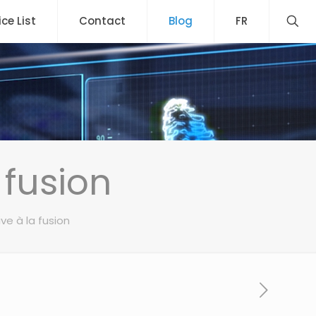
ice List
Contact
Blog
FR
 fusion
ve à la fusion