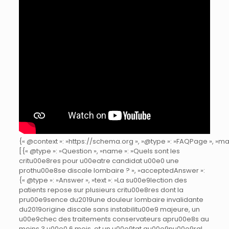
{« @context »: »https://schema.org », »@type »: »FAQPage », »main
[{« @type »: »Question », »name »: »Quels sont les
critu00e8res pour u00eatre candidat u00e0 une
prothu00e8se discale lombaire ? », »acceptedAnswer »:
{« @type »: »Answer », »text »: »La su00e9lection des
patients repose sur plusieurs critu00e8res dont la
pru00e9sence du2019une douleur lombaire invalidante
du2019origine discale sans instabilitu00e9 majeure, un
u00e9chec des traitements conservateurs apru00e8s au
moins 3 u00e0 6 mois, et un u00e9tat gu00e9nu00e9ral