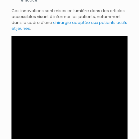
efficace.
Ces innovations sont mises en lumière dans des articles
accessibles visant à informer les patients, notamment
dans le cadre d’une
chirurgie adaptée aux patients actifs
et jeunes
.