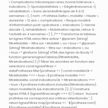
« Complications mécaniques rares, bonne tolérance »,
indications: [« Spondylolisthésis », « Dégénérescence »],
rehabilitation: « Soins de kinésithérapie de 6 à 12
semaines » }, { nom: « Prothèse Delta », mobilite: « Haute »,
dureeVie: « 12 ans », complications: « Risque modéré
d’inflammation post-opératoire », indications: [« Hernie
discale »], rehabilitation: « Mobilisation rapide, retour à
l’activité en 4 semaines » } ]; /** * Transforme le tableau
en lignes HTML selon filtre active * @param {string}
filtreMobilite – filtre sur « Mobilité », ou « tous » * @param
{string} filtreIndications – filtre sur « Indications », ou
« tous » * @returns {string} HTML des lignes du tbody */
function genererLignesTableau(filtreMobilite,
filtreIndications) { // Filtrer les données en fonction des
selections const lignesFiltres =
dataProtheses.filter(prothese => { const mobiliteOk =
filtreMobilite === « tous » || prothese.mobilite ===
filtreMobilite; const indicationsOk = filtreIndications ===
« tous » || prothese.indications.includes(filtreIndications);
return mobiliteOk && indicationsOk; }); // Construire
lignes HTML if (lignesFiltres.length === 0) { return `Aucune
prothèse ne correspond aux critères sélectionnés.`; }
return lignesFiltres.map(prothese => ` ${prothese.nom}
${prothese.mobilite} ${prothese.dureeVie}