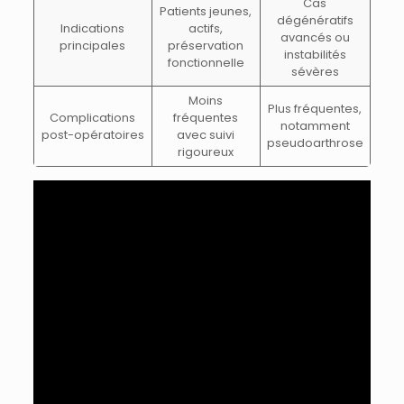
Cas
Patients jeunes,
dégénératifs
Indications
actifs,
avancés ou
principales
préservation
instabilités
fonctionnelle
sévères
Moins
Plus fréquentes,
Complications
fréquentes
notamment
post-opératoires
avec suivi
pseudoarthrose
rigoureux