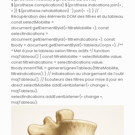
${prothese.complications} ${prothese.indications.join(« ,
« )} ${prothese.rehabilitation} `).join(« »); } //
Récupération des éléments DOM des filtres et du tableau
const selectMobilite =
document.getElementById(« filtreMobilite »); const
selectIndications =
document.getElementById(« filtreIndications »); const
tbody = document.getElementById(« tableauCorps »); /**
* Met à jour le tableau selon filtres actifs */ function
majTableau() { const filtreMobilite = selectMobilite.value;
const filtreIndications = selectIndications.value;
tbody.innerHTML = genererLignesTableau(filtreMobilite,
filtreIndications); } // Initialisation au chargement de l’outil
majTableau(); // Écouteurs des filtres pour mise à jour en
direct selectMobilite.addEventListener(« change »,
majTableau);
selectIndications.addEventListener(« change »,
majTableau);