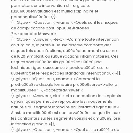
permettant une intervention chirurgicale.
Lu2019u00e9valuation est multidisciplinaire et
personnalisu00e9e. »}},
{« @type »: »Question », »name »: »Quels sont les risques
de complications post-opu00e9ratoires
? », »acceptedAnswer »:
{« @type »: »Answer », »text »: »Comme toute intervention
chirurgicale, la prothu00e8se discale comporte des
risques tels que infections, du00e9placement ou usure
de lu2019implant, ou ru00e9actions inflammatoires. Ces
risques sont ru00e9duits gru00e2ce u00e0 une
technique rigoureuse, un suivi postopu00e9ratoire
u00e9troit et le respect des standards internationaux. »}},
{« @type »: »Question », »name »: »Comment la
prothu00e8se discale lombaire pru00e9serve-t-elle la
mobilitu00e9 ? », »acceptedAnswer »:
{« @type »: »Answer », »text »: »La conception des implants
dynamiques permet de reproduire les mouvements
naturels du segment lombaire en limitant la rigiditu00e9.
Ainsi, la mobilitu00e9 est conservu00e9e, ce qui diminue
les contraintes sur les segments voisins et amu00e9liore
la fonction globale. »}},
{« @type »: »Question », »name »: »Quel est le ru00f4le de