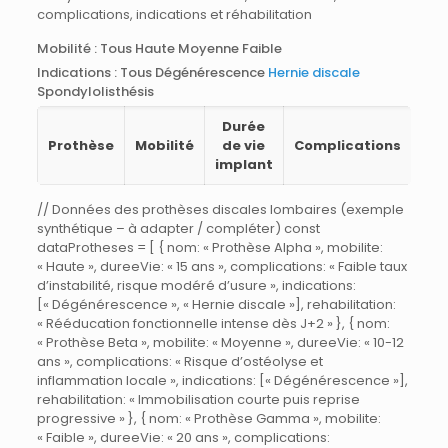
complications, indications et réhabilitation
Mobilité :
Tous Haute Moyenne Faible
Indications :
Tous Dégénérescence
Hernie discale
Spondylolisthésis
Tableau
Durée
comparant
Prothèse
Mobilité
de vie
Complications
Ind
plusieurs
implant
prothèses
discales
lombaires
// Données des prothèses discales lombaires (exemple
selon
synthétique – à adapter / compléter) const
plusieurs
dataProtheses = [ { nom: « Prothèse Alpha », mobilite:
critères
« Haute », dureeVie: « 15 ans », complications: « Faible taux
d’instabilité, risque modéré d’usure », indications:
[« Dégénérescence », « Hernie discale »], rehabilitation:
« Rééducation fonctionnelle intense dès J+2 » }, { nom:
« Prothèse Beta », mobilite: « Moyenne », dureeVie: « 10-12
ans », complications: « Risque d’ostéolyse et
inflammation locale », indications: [« Dégénérescence »],
rehabilitation: « Immobilisation courte puis reprise
progressive » }, { nom: « Prothèse Gamma », mobilite:
« Faible », dureeVie: « 20 ans », complications: