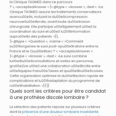
la Clinique TAGMED dans ce parcours
? », »acceptedAnswer »:{« @type »: »Answer », »text »: »La
Clinique TAGMED assure les traitements conservateurs
avancu00e9s, incluant la du00e9compression
neurovertu00e9brale, avant toute du00e9cision
chirurgicale. Elle participe u00e9galement u00e0 la
coordination du suivi et u00e0 lu2019information
aupru00e8s des patients. »}},
{« @type »: »Question », »name »: »Comment
su2019organise le suivi post-opu00e9ratoire entre la
France et le Quu00e9bec ? », »acceptedAnswer »:
{« @type »: »Answer », »text »: »Le suivi combine
tu00e9lu00e9consultations et visites en personne,
gru00e2ce u00e0 une collaboration u00e9troite entre
u00e9quipes franu00e7aises et quu00e9bu00e9coises.
Cette organisation optimise la du00e9tection rapide de
complications et lu2019adaptation du programme de
ru00e9habilitation. »}}]}
Quels sont les critères pour être candidat
à une prothèse discale lombaire ?
La sélection des patients repose sur plusieurs critères
dont la
présence d’une douleur lombaire invalidante