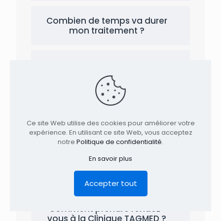
Combien de temps va durer
mon traitement ?
Combien de traitement est-
ce que je vais avoir besoin ?
Est-ce que tous les patients
sont-ils traités de la même
Ce site Web utilise des cookies pour améliorer votre
manière ?
expérience. En utilisant ce site Web, vous acceptez
notre
Politique de confidentialité
.
En savoir plus
Souvent demandées
Accepter tout
Comment prendre rendez-
vous à la Clinique TAGMED ?