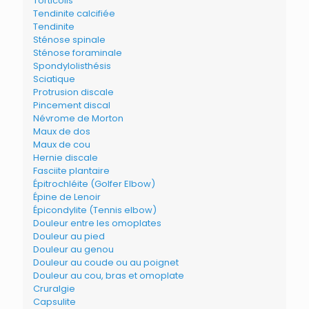
Torticolis
Tendinite calcifiée
Tendinite
Sténose spinale
Sténose foraminale
Spondylolisthésis
Sciatique
Protrusion discale
Pincement discal
Névrome de Morton
Maux de dos
Maux de cou
Hernie discale
Fasciite plantaire
Épitrochléite (Golfer Elbow)
Épine de Lenoir
Épicondylite (Tennis elbow)
Douleur entre les omoplates
Douleur au pied
Douleur au genou
Douleur au coude ou au poignet
Douleur au cou, bras et omoplate
Cruralgie
Capsulite