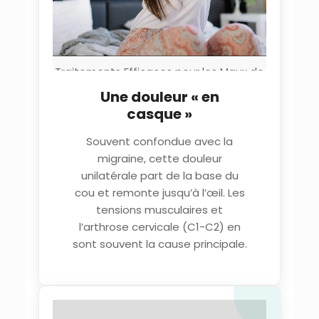
Traitements Efficaces pour les Maux de
Cou par Décompression
Une douleur « en
Neurovertébrale et
casque »
OstéopathieClinique TAGMED Montréal
Terrebonne
Souvent confondue avec la
migraine, cette douleur
unilatérale part de la base du
cou et remonte jusqu’à l’œil. Les
tensions musculaires et
l’arthrose cervicale (C1-C2) en
sont souvent la cause principale.