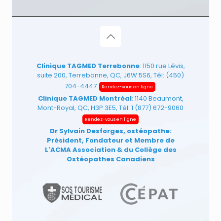
Clinique TAGMED Terrebonne
: 1150 rue Lévis,
suite 200, Terrebonne, QC, J6W 5S6, Tél:
(450)
704-4447
Rendez-vous en ligne
Clinique TAGMED Montréal
: 1140 Beaumont,
Mont-Royal, QC, H3P 3E5, Tél:
1 (877) 672-9060
Rendez-vous en ligne
Dr Sylvain Desforges, ostéopathe:
Président, Fondateur et Membre de
L'ACMA Association
& du Collège des
Ostéopathes Canadiens