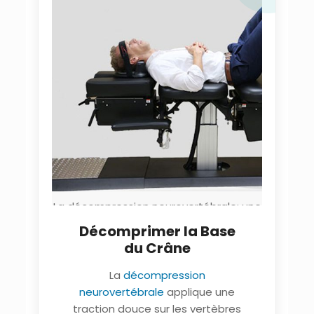
La décompression neurovertébrale: une
alternative non-invasive pour votre cou.
Décomprimer la Base
Clinique TAGMED Montréal Terrebonne
du Crâne
La
décompression
neurovertébrale
applique une
traction douce sur les vertèbres