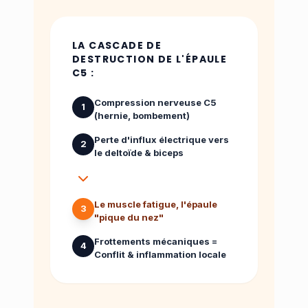
LA CASCADE DE
DESTRUCTION DE L'ÉPAULE
C5 :
Compression nerveuse C5
1
(hernie, bombement)
Perte d'influx électrique vers
2
le deltoïde & biceps
Le muscle fatigue, l'épaule
3
"pique du nez"
Frottements mécaniques =
4
Conflit & inflammation locale