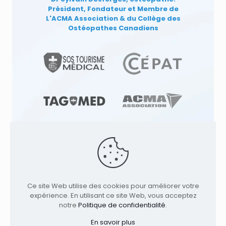
Président, Fondateur et Membre de
L'ACMA Association
& du Collège des
Ostéopathes Canadiens
© 1991
-2026
Clinique TAGMED
Cliniques
Ce site Web utilise des cookies pour améliorer votre
d'Ostéopathie & Ostéopathe à: | Terrebonne |
expérience. En utilisant ce site Web, vous acceptez
Montréal | . Tous droits réservés.
Où nous
notre
Politique de confidentialité
.
trouver
Accueil
Profil
Services
Conditions
En savoir plus