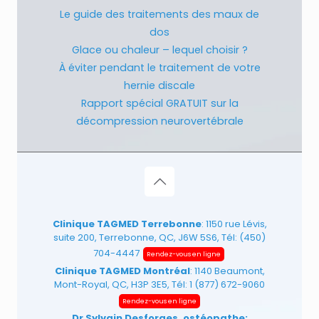
Le guide des traitements des maux de
dos
Glace ou chaleur – lequel choisir ?
À éviter pendant le traitement de votre
hernie discale
Rapport spécial GRATUIT sur la
décompression neurovertébrale
Clinique TAGMED Terrebonne
: 1150 rue Lévis,
suite 200, Terrebonne, QC, J6W 5S6, Tél:
(450)
704-4447
Rendez-vous en ligne
Clinique TAGMED Montréal
: 1140 Beaumont,
Mont-Royal, QC, H3P 3E5, Tél:
1 (877) 672-9060
Rendez-vous en ligne
Dr Sylvain Desforges, ostéopathe: