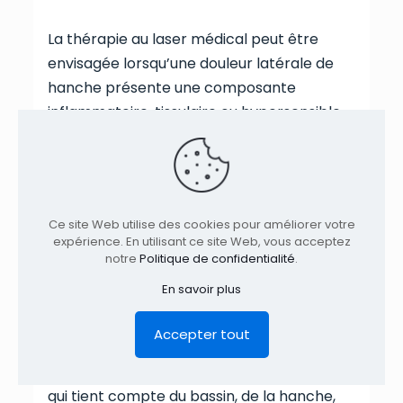
La thérapie au laser médical peut être
envisagée lorsqu’une douleur latérale de
hanche présente une composante
inflammatoire, tissulaire ou hypersensible.
Elle peut être utilisée pour moduler
l’irritation locale, améliorer la tolérance au
mouvement et soutenir la récupération
des tissus sensibles.
Ce site Web utilise des cookies pour améliorer votre
expérience. En utilisant ce site Web, vous acceptez
Dans le contexte d’une tendinopathie du
notre
Politique de confidentialité
.
moyen fessier, le laser peut être
En savoir plus
particulièrement pertinent lorsque la
douleur rend la marche, les escaliers ou le
Accepter tout
sommeil sur le côté difficiles. Il peut être
intégré dans un plan de soins plus global
qui tient compte du bassin, de la hanche,