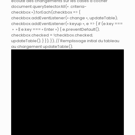
écoute des changements sur les cases à cocher
document.querySelectorAll(« .criteria-
checkbox »).forEach(checkbox => {
checkbox.addEventListener(« change », updateTable);
checkbox.addEventListener(« keyup », e => { if (e.key ===
» » || e.key === « Enter ») { e.preventDefault();
checkbox.checked = !checkbox.checked;
updateTable(); } }); }); // Remplissage initial du tableau
au chargement updateTable();