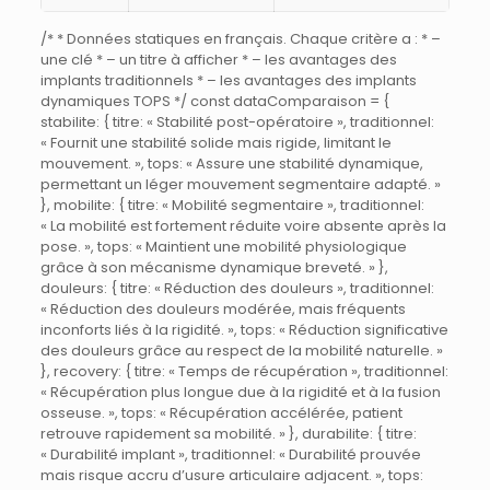
/* * Données statiques en français. Chaque critère a : * –
une clé * – un titre à afficher * – les avantages des
implants traditionnels * – les avantages des implants
dynamiques TOPS */ const dataComparaison = {
stabilite: { titre: « Stabilité post-opératoire », traditionnel:
« Fournit une stabilité solide mais rigide, limitant le
mouvement. », tops: « Assure une stabilité dynamique,
permettant un léger mouvement segmentaire adapté. »
}, mobilite: { titre: « Mobilité segmentaire », traditionnel:
« La mobilité est fortement réduite voire absente après la
pose. », tops: « Maintient une mobilité physiologique
grâce à son mécanisme dynamique breveté. » },
douleurs: { titre: « Réduction des douleurs », traditionnel:
« Réduction des douleurs modérée, mais fréquents
inconforts liés à la rigidité. », tops: « Réduction significative
des douleurs grâce au respect de la mobilité naturelle. »
}, recovery: { titre: « Temps de récupération », traditionnel:
« Récupération plus longue due à la rigidité et à la fusion
osseuse. », tops: « Récupération accélérée, patient
retrouve rapidement sa mobilité. » }, durabilite: { titre:
« Durabilité implant », traditionnel: « Durabilité prouvée
mais risque accru d’usure articulaire adjacent. », tops: