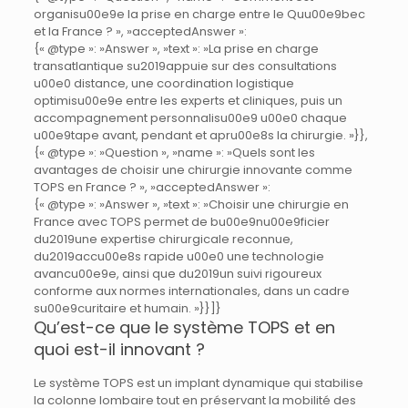
organisu00e9e la prise en charge entre le Quu00e9bec
et la France ? », »acceptedAnswer »:
{« @type »: »Answer », »text »: »La prise en charge
transatlantique su2019appuie sur des consultations
u00e0 distance, une coordination logistique
optimisu00e9e entre les experts et cliniques, puis un
accompagnement personnalisu00e9 u00e0 chaque
u00e9tape avant, pendant et apru00e8s la chirurgie. »}},
{« @type »: »Question », »name »: »Quels sont les
avantages de choisir une chirurgie innovante comme
TOPS en France ? », »acceptedAnswer »:
{« @type »: »Answer », »text »: »Choisir une chirurgie en
France avec TOPS permet de bu00e9nu00e9ficier
du2019une expertise chirurgicale reconnue,
du2019accu00e8s rapide u00e0 une technologie
avancu00e9e, ainsi que du2019un suivi rigoureux
conforme aux normes internationales, dans un cadre
su00e9curitaire et humain. »}}]}
Qu’est-ce que le système TOPS et en
quoi est-il innovant ?
Le système TOPS est un implant dynamique qui stabilise
la colonne lombaire tout en préservant la mobilité des