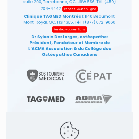
suite 200, Terrebonne, QC, J6W 5S6, Tél:
(450)
704-4447
Rendez-vous en ligne
Clinique TAGMED Montréal
: 1140 Beaumont,
Mont-Royal, QC, H3P 3E5, Tél:
1 (877) 672-9060
Rendez-vous en ligne
Dr Sylvain Desforges, ostéopathe:
Président, Fondateur et Membre de
L'ACMA Association
& du Collège des
Ostéopathes Canadiens