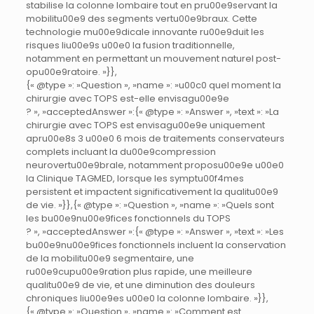
stabilise la colonne lombaire tout en pru00e9servant la
mobilitu00e9 des segments vertu00e9braux. Cette
technologie mu00e9dicale innovante ru00e9duit les
risques liu00e9s u00e0 la fusion traditionnelle,
notamment en permettant un mouvement naturel post-
opu00e9ratoire. »}},
{« @type »: »Question », »name »: »u00c0 quel moment la
chirurgie avec TOPS est-elle envisagu00e9e
? », »acceptedAnswer »:{« @type »: »Answer », »text »: »La
chirurgie avec TOPS est envisagu00e9e uniquement
apru00e8s 3 u00e0 6 mois de traitements conservateurs
complets incluant la du00e9compression
neurovertu00e9brale, notamment proposu00e9e u00e0
la Clinique TAGMED, lorsque les symptu00f4mes
persistent et impactent significativement la qualitu00e9
de vie. »}},{« @type »: »Question », »name »: »Quels sont
les bu00e9nu00e9fices fonctionnels du TOPS
? », »acceptedAnswer »:{« @type »: »Answer », »text »: »Les
bu00e9nu00e9fices fonctionnels incluent la conservation
de la mobilitu00e9 segmentaire, une
ru00e9cupu00e9ration plus rapide, une meilleure
qualitu00e9 de vie, et une diminution des douleurs
chroniques liu00e9es u00e0 la colonne lombaire. »}},
{« @type »: »Question », »name »: »Comment est