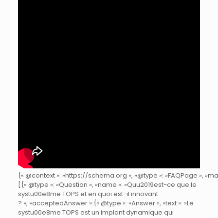
{« @context »: »https://schema.org », »@type »: »FAQPage », »main
[{« @type »: »Question », »name »: »Quu2019est-ce que le
systu00e8me TOPS et en quoi est-il innovant
? », »acceptedAnswer »:{« @type »: »Answer », »text »: »Le
systu00e8me TOPS est un implant dynamique qui