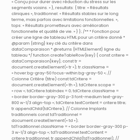
« Conçu pour durer avec réduction du stress sur les
segments voisins. » }, resultats: { titre: « Résultats
cliniques », traditionnel: « Résultats stables sur le long
terme, mais parfois avec limitations fonctionnelles. »,
tops: « Résultats prometteurs avec amélioration
fonctionnelle et qualité de vie. » } }; /** * Fonction pour
créer une ligne de tableau HTML pour un critère donné *
@param {string} key clé du critère dans
dataComparaison * @returns {HTMLElement} ligne du
tableau */ function createTableRow(key) { const critere =
dataComparaison[key]; const tr =
document.createElement(« tr »); tr.className =
« hover:bg-gray-50 focus-within:bg-gray-50 »; //
Colonne Critère (titre) const tdCritere =
document.createElement(« th »); tdCritere.scope =
« row »; tdCritere.tabIndex = 0; tdCritere.className =
« border border-gray-300 p-3 font-medium text-gray-
800 w-1/3 align-top »; tdCritere.textContent = critere.titre;
tr.appendChild(tdCritere); // Colonne Implants
traditionnels const tdTraditionnel =
document.createElement(« td »);
tdTraditionnel.className = « border border-gray-300 p-
3 w-1/3 align-top »; tdTraditionnel.textContent =
critere.traditionnel; tr.appendChild(tdTraditionnel); //