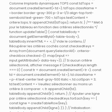
Colonne Implants dynamiques TOPS const tdTops =
document.createElement(« td »); tdTops.className =
« border border-gray-300 p-3 w-1/3 align-top font-
semibold text-green-700 »; tdTops.textContent =
critere.tops; tr.appendChild(tdTops); return tr; } /** * Met à
jour le tableau en fonction des critères sélectionnés */
function updateTable() { const tableBody =
document.getElementById(« table-body »);
tableBody.innerHTML = « »; // Vide le contenu //
Récupérer les critères cochés const checkedKeys =
Array.from(document.querySelectorAll(« .criteria-
checkbox:checked »)) .map(input =>
input.getAttribute(« data-key »)); // Si aucun critère
sélectionné, afficher message if (checkedKeys.length
=== 0) { const tr = document.createElement(« tr »); const
td = document.createElement(« td »); td.className =
« p-4 text-center text-gray-500 italic »; td.colSpan = 3;
td.textContent = « Veuillez sélectionner au moins un
critère à comparer. »; tr.appendChild(td);
tableBody.appendChild(tr); return; } // Ajouter une ligne
par critère sélectionné checkedKeys.forEach(key => {
const ligne = createTableRow(key);
tableBody.appendChild(ligne); }); } // Initialisation :