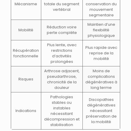
Mécanisme
totale du segment
conservation du
vertébral
mouvement
segmentaire
Maintien d’une
Réduction voire
Mobilité
flexibilité
perte complète
physiologique
Plus lente, avec
Plus rapide avec
Récupération
restrictions
reprise de la
fonctionnelle
d’activités
mobilité
prolongées
Arthrose adjacent,
Moins de
pseudarthrose,
complications
Risques
chronicité de la
dégénératives à
douleur
long terme
Pathologies
Discopathies
stables ou
dégénératives
instables
Indications
nécessitant
nécessitant
préservation de
décompression et
la mobilité
stabilisation