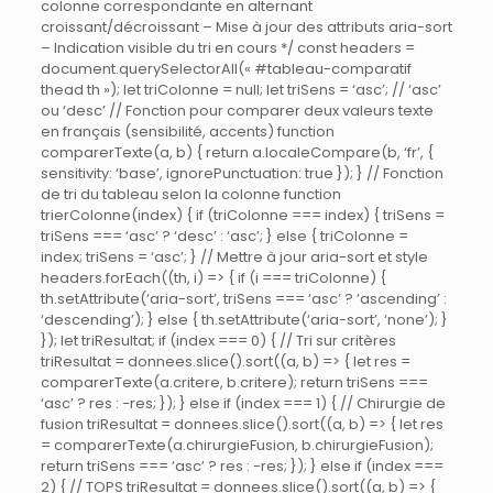
colonne correspondante en alternant
croissant/décroissant – Mise à jour des attributs aria-sort
– Indication visible du tri en cours */ const headers =
document.querySelectorAll(« #tableau-comparatif
thead th »); let triColonne = null; let triSens = ‘asc’; // ‘asc’
ou ‘desc’ // Fonction pour comparer deux valeurs texte
en français (sensibilité, accents) function
comparerTexte(a, b) { return a.localeCompare(b, ‘fr’, {
sensitivity: ‘base’, ignorePunctuation: true }); } // Fonction
de tri du tableau selon la colonne function
trierColonne(index) { if (triColonne === index) { triSens =
triSens === ‘asc’ ? ‘desc’ : ‘asc’; } else { triColonne =
index; triSens = ‘asc’; } // Mettre à jour aria-sort et style
headers.forEach((th, i) => { if (i === triColonne) {
th.setAttribute(‘aria-sort’, triSens === ‘asc’ ? ‘ascending’ :
‘descending’); } else { th.setAttribute(‘aria-sort’, ‘none’); }
}); let triResultat; if (index === 0) { // Tri sur critères
triResultat = donnees.slice().sort((a, b) => { let res =
comparerTexte(a.critere, b.critere); return triSens ===
‘asc’ ? res : -res; }); } else if (index === 1) { // Chirurgie de
fusion triResultat = donnees.slice().sort((a, b) => { let res
= comparerTexte(a.chirurgieFusion, b.chirurgieFusion);
return triSens === ‘asc’ ? res : -res; }); } else if (index ===
2) { // TOPS triResultat = donnees.slice().sort((a, b) => {