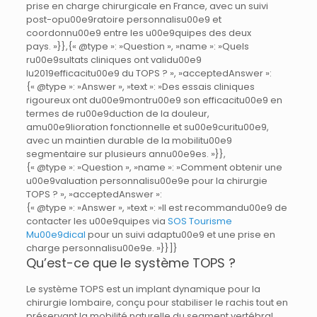
prise en charge chirurgicale en France, avec un suivi
post-opu00e9ratoire personnalisu00e9 et
coordonnu00e9 entre les u00e9quipes des deux
pays. »}},{« @type »: »Question », »name »: »Quels
ru00e9sultats cliniques ont validu00e9
lu2019efficacitu00e9 du TOPS ? », »acceptedAnswer »:
{« @type »: »Answer », »text »: »Des essais cliniques
rigoureux ont du00e9montru00e9 son efficacitu00e9 en
termes de ru00e9duction de la douleur,
amu00e9lioration fonctionnelle et su00e9curitu00e9,
avec un maintien durable de la mobilitu00e9
segmentaire sur plusieurs annu00e9es. »}},
{« @type »: »Question », »name »: »Comment obtenir une
u00e9valuation personnalisu00e9e pour la chirurgie
TOPS ? », »acceptedAnswer »:
{« @type »: »Answer », »text »: »Il est recommandu00e9 de
contacter les u00e9quipes via
SOS Tourisme
Mu00e9dical
pour un suivi adaptu00e9 et une prise en
charge personnalisu00e9e. »}}]}
Qu’est-ce que le système TOPS ?
Le système TOPS est un implant dynamique pour la
chirurgie lombaire, conçu pour stabiliser le rachis tout en
préservant la mobilité naturelle du segment vertébral