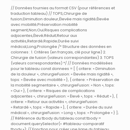
// Données fournies au format CSV (pour références et
traduction tableau) // TOPS,Chirurgie de
fusion;Diminution douleur,Élevée mais rigidité;Élevée
avec mobilité;Préservation mobilité
segment,Non;Oui;Risques complications
adjacentes,Élevé;Réduit;Retour aux
activités,Retardé;Rapide;Durée suivi
médical,Long;Prolongée /* Structure des données en
colonnes : 1. Critères (en français, clé pour ligne) 2.
Chirurgie de fusion (valeurs correspondantes) 3. TOPS
(valeurs correspondantes) */ // Données modélisées
pour le tableau const donnees = [ { critere: « Diminution
de la douleur », chirurgieFusion: « Élevée mais rigidité »,
tops: « Élevée avec mobilité » }, { critere: « Préservation de
la mobilité segmentaire », chirurgieFusion: « Non », tops:
« Oui » }, { critere: « Risques de complications
adjacentes », chirurgieFusion: « Élevé », tops: « Réduit » }, {
critere: « Retour aux activités », chirurgieFusion:
« Retardé », tops: « Rapide » }, { critere: « Durée du suivi
médical », chirurgieFusion: « Long », tops: « Prolongée » } ];
// Référence du tbody du tableau const tbody =
document.querySelector(« #tableau-comparatif
tbody »); // Fonction pour créer une ligne du tableau