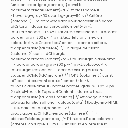
function creerLigne(donnee) { const tr =
document.createElement(« tr »); tr.className =
« hover:bg-gray-50 even:bg-gray-50 »; // Critère
(colonne 1) – role=rowheader pour accessibilité const
tdCritere = document.createElement(« th »);
tdCritere.scope = « row »; tdCritere.className = « border
border-gray-300 px-4 py-2 text-left font-medium
select-text »; tdCritere.textContent = donnee.critere;
tr.appendChild(tdCritere); // Chirurgie de fusion
(colonne 2) const tdChirurgie =
document.createElement(« td »); tdChirurgie.className
= « border border-gray-300 px-4 py-2 select-text »;
tdChirurgie.textContent = donnee.chirurgieFusion;
tr.appendChild(tdChirurgie); // TOPS (colonne 3) const
tdTops = document.createElement(« td »);
tdTops.className = « border border-gray-300 px-4 py-
2 select-text »; tdTops.textContent = donnee.tops;
tr.appendChild(tdTops); return tr; } // Affichage initial du
tableau function afficherTableau(data) { tbody.innerHTML
= « »; data.forEach(donnee => {
tbody.appendChild(creerLigne(donnee)); }); }
afficherTableau(donnees); /* Tri interactif par colonnes
(critères, chirurgie, TOPS) – Clic sur un en-tête trie la