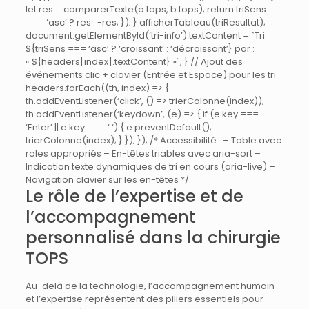
let res = comparerTexte(a.tops, b.tops); return triSens
=== ‘asc’ ? res : -res; }); } afficherTableau(triResultat);
document.getElementById(‘tri-info’).textContent = `Tri
${triSens === ‘asc’ ? ‘croissant’ : ‘décroissant’} par :
« ${headers[index].textContent} »`; } // Ajout des
événements clic + clavier (Entrée et Espace) pour les tri
headers.forEach((th, index) => {
th.addEventListener(‘click’, () => trierColonne(index));
th.addEventListener(‘keydown’, (e) => { if (e.key ===
‘Enter’ || e.key === ‘ ‘) { e.preventDefault();
trierColonne(index); } }); }); /* Accessibilité : – Table avec
roles appropriés – En-têtes triables avec aria-sort –
Indication texte dynamiques de tri en cours (aria-live) –
Navigation clavier sur les en-têtes */
Le rôle de l’expertise et de
l’accompagnement
personnalisé dans la chirurgie
TOPS
Au-delà de la technologie, l’accompagnement humain
et l’expertise représentent des piliers essentiels pour