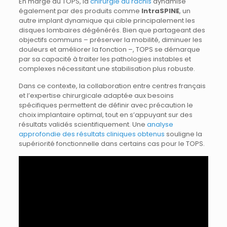
En marge du TOPS, la
chirurgie du rachis
dynamise
également par des produits comme
IntraSPINE
, un
autre implant dynamique qui cible principalement les
disques lombaires dégénérés. Bien que partageant des
objectifs communs – préserver la mobilité, diminuer les
douleurs et améliorer la fonction –, TOPS se démarque
par sa capacité à traiter les pathologies instables et
complexes nécessitant une stabilisation plus robuste.
Dans ce contexte, la collaboration entre centres français
et l’expertise chirurgicale adaptée aux besoins
spécifiques permettent de définir avec précaution le
choix implantaire optimal, tout en s’appuyant sur des
résultats validés scientifiquement. Une
analyse
approfondie des résultats cliniques obtenus
souligne la
supériorité fonctionnelle dans certains cas pour le TOPS.