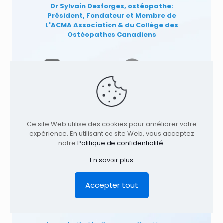
Dr Sylvain Desforges, ostéopathe:
Président, Fondateur et Membre de
L'ACMA Association
& du Collège des
Ostéopathes Canadiens
Ce site Web utilise des cookies pour améliorer votre
expérience. En utilisant ce site Web, vous acceptez
notre
Politique de confidentialité
.
En savoir plus
© 1991
-2026
Clinique TAGMED
Cliniques
Accepter tout
d'Ostéopathie & Ostéopathe à: | Terrebonne |
Montréal | . Tous droits réservés.
Où nous
trouver