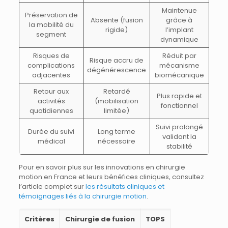
Maintenue
Préservation de
Absente (fusion
grâce à
la mobilité du
rigide)
l’implant
segment
dynamique
Risques de
Réduit par
Risque accru de
complications
mécanisme
dégénérescence
adjacentes
biomécanique
Retour aux
Retardé
Plus rapide et
activités
(mobilisation
fonctionnel
quotidiennes
limitée)
Suivi prolongé
Durée du suivi
Long terme
validant la
médical
nécessaire
stabilité
Pour en savoir plus sur les innovations en chirurgie
motion en France et leurs bénéfices cliniques, consultez
l’article complet sur
les résultats cliniques et
témoignages liés à la chirurgie motion
.
Critères
Chirurgie de fusion
TOPS