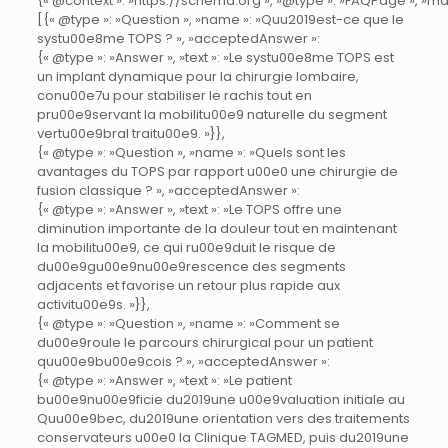
{« @context »: »https://schema.org », »@type »: »FAQPage », »main
[{« @type »: »Question », »name »: »Quu2019est-ce que le
systu00e8me TOPS ? », »acceptedAnswer »:
{« @type »: »Answer », »text »: »Le systu00e8me TOPS est
un implant dynamique pour la chirurgie lombaire,
conu00e7u pour stabiliser le rachis tout en
pru00e9servant la mobilitu00e9 naturelle du segment
vertu00e9bral traitu00e9. »}},
{« @type »: »Question », »name »: »Quels sont les
avantages du TOPS par rapport u00e0 une chirurgie de
fusion classique ? », »acceptedAnswer »:
{« @type »: »Answer », »text »: »Le TOPS offre une
diminution importante de la douleur tout en maintenant
la mobilitu00e9, ce qui ru00e9duit le risque de
du00e9gu00e9nu00e9rescence des segments
adjacents et favorise un retour plus rapide aux
activitu00e9s. »}},
{« @type »: »Question », »name »: »Comment se
du00e9roule le parcours chirurgical pour un patient
quu00e9bu00e9cois ? », »acceptedAnswer »:
{« @type »: »Answer », »text »: »Le patient
bu00e9nu00e9ficie du2019une u00e9valuation initiale au
Quu00e9bec, du2019une orientation vers des traitements
conservateurs u00e0 la Clinique TAGMED, puis du2019une