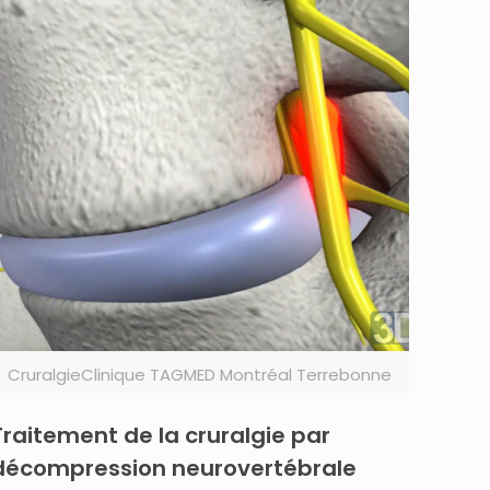
CruralgieClinique TAGMED Montréal Terrebonne
Traitement de la cruralgie par
décompression neurovertébrale