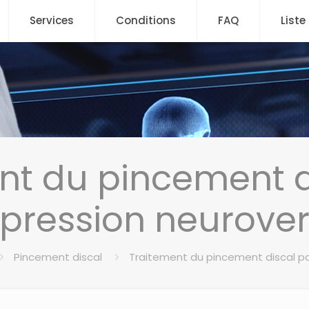
Services
Conditions
FAQ
Liste
nt du pincement d
ression neurover
Pincement discal
Traitement du pincement discal p