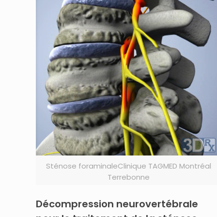
Sténose foraminaleClinique TAGMED Montréal
Terrebonne
Décompression neurovertébrale