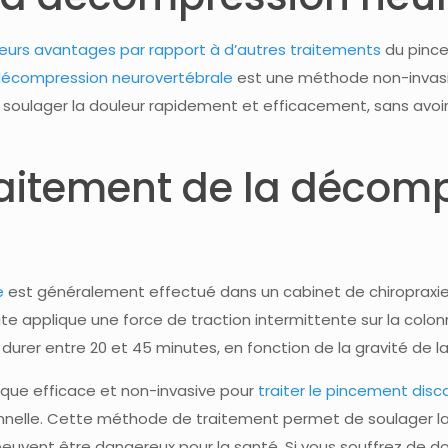
eurs avantages par rapport à d’autres traitements
du pincem
écompression neurovertébrale
est une méthode non-invasiv
e soulager la douleur rapidement et efficacement, sans avo
aitement de la décom
e
est généralement effectué dans un cabinet de chiropraxie
ute applique une force de traction intermittente sur la colonn
er entre 20 et 45 minutes, en fonction de la gravité de la
que efficace et non-invasive pour
traiter le pincement disca
onnelle. Cette méthode de traitement permet de soulager l
peuvent être dangereux pour la santé. Si vous souffrez de d