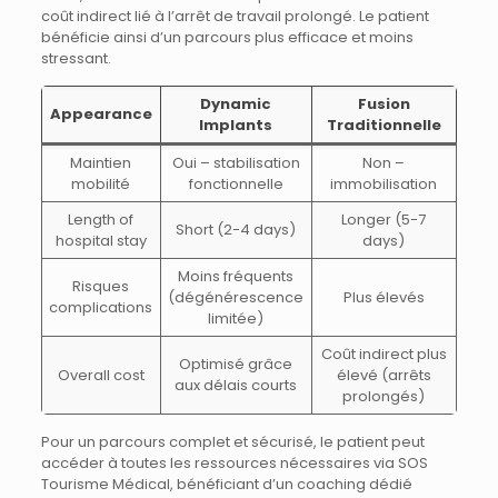
coût indirect lié à l’arrêt de travail prolongé. Le patient
bénéficie ainsi d’un parcours plus efficace et moins
stressant.
Dynamic
Fusion
Appearance
Implants
Traditionnelle
Maintien
Oui – stabilisation
Non –
mobilité
fonctionnelle
immobilisation
Length of
Longer (5-7
Short (2-4 days)
hospital stay
days)
Moins fréquents
Risques
(dégénérescence
Plus élevés
complications
limitée)
Coût indirect plus
Optimisé grâce
Overall cost
élevé (arrêts
aux délais courts
prolongés)
Pour un parcours complet et sécurisé, le patient peut
accéder à toutes les ressources nécessaires via SOS
Tourisme Médical, bénéficiant d’un coaching dédié