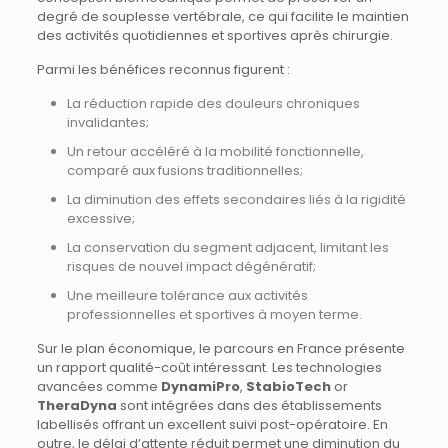
degré de souplesse vertébrale, ce qui facilite le maintien
des activités quotidiennes et sportives après chirurgie.
Parmi les bénéfices reconnus figurent :
La réduction rapide des douleurs chroniques
invalidantes;
Un retour accéléré à la mobilité fonctionnelle,
comparé aux fusions traditionnelles;
La diminution des effets secondaires liés à la rigidité
excessive;
La conservation du segment adjacent, limitant les
risques de nouvel impact dégénératif;
Une meilleure tolérance aux activités
professionnelles et sportives à moyen terme.
Sur le plan économique, le parcours en France présente
un rapport qualité-coût intéressant. Les technologies
avancées comme
DynamiPro
,
StabioTech
or
TheraDyna
sont intégrées dans des établissements
labellisés offrant un excellent suivi post-opératoire. En
outre, le délai d’attente réduit permet une diminution du