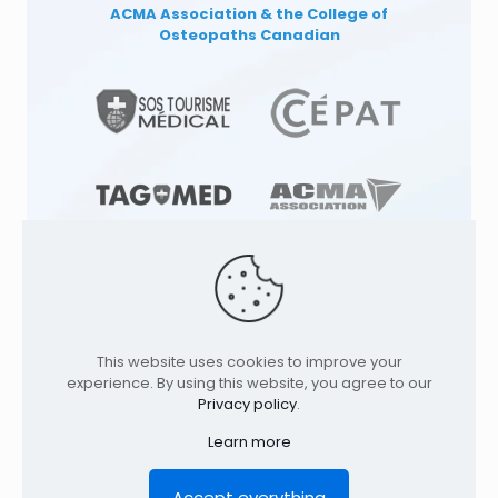
ACMA Association
& the College of
Osteopaths Canadian
This website uses cookies to improve your
© 1991
-2026
TAGMED CLINIC
Specialized
experience. By using this website, you agree to our
Osteopathy Clinics & Osteopath in: |
Privacy policy
.
Terrebonne | Montreal | . All rights reserved.
Where to find us
Learn more
Home
Profile
Services
Conditions
Contact
Legal Notice
Privacy policy
FR
Accept everything