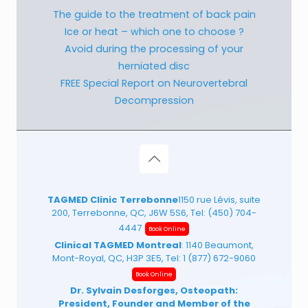
The guide to the treatment of back pain
Ice or heat – which one to choose ?
Avoid during the processing of your
herniated disc
FREE Special Report on Neurovertebral
Decompression
TAGMED Clinic Terrebonne
1150 rue Lévis, suite
200, Terrebonne, QC, J6W 5S6, Tel:
(450) 704-
4447
Book Online
Clinical TAGMED Montreal
: 1140 Beaumont,
Mont-Royal, QC, H3P 3E5, Tel:
1 (877) 672-9060
Book Online
Dr. Sylvain Desforges, Osteopath:
President, Founder and Member of the