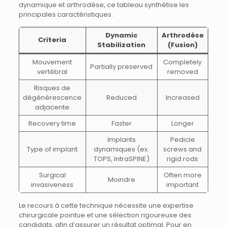
dynamique et arthrodèse, ce tableau synthétise les
principales caractéristiques :
Dynamic
Arthrodèse
Criteria
Stabilization
(Fusion)
Mouvement
Completely
Partially preserved
vertébral
removed
Risques de
dégénérescence
Reduced
Increased
adjacente
Recovery time
Faster
Longer
Implants
Pedicle
Type of implant
dynamiques (ex.
screws and
TOPS, IntraSPINE)
rigid rods
Surgical
Often more
Moindre
invasiveness
important
Le recours à cette technique nécessite une expertise
chirurgicale pointue et une sélection rigoureuse des
candidats, afin d’assurer un résultat optimal. Pour en