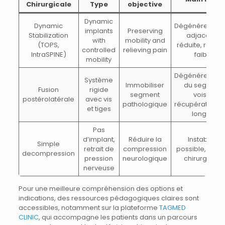
Chirurgicale
Type
objective
Dynamic
Dynamic
Dégénérescen
implants
Preserving
Stabilization
adjacente
with
mobility and
(TOPS,
réduite, récidi
controlled
relieving pain
IntraSPINE)
faible
mobility
Dégénérescen
Système
Immobiliser
du segment
Fusion
rigide
segment
voisin,
postérolatérale
avec vis
pathologique
récupération p
et tiges
longue
Pas
d’implant,
Réduire la
Instabilité
Simple
retrait de
compression
possible, repri
decompression
pression
neurologique
chirurgicale
nerveuse
Pour une meilleure compréhension des options et
indications, des ressources pédagogiques claires sont
accessibles, notamment sur la plateforme
TAGMED
CLINIC
, qui accompagne les patients dans un parcours