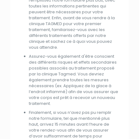
remplissez notre formulaire
plus
bas, avec
toutes les informations pertinentes qui
peuvent être nécessaires pour votre
traitement
. Enfin, avant de vous rendre à
la
clinique TAGMED
pour votre premier
traitement
, familiarisez-vous avec les
différents traitements offerts
par
notre
clinique
et
sachez ce à quoi vous pouvez
vous attendre.
Assurez-vous également
d'
être conscient
des
différents risques
et
effets secondaires
possibles associés
au
traitement
proposé
par
la
clinique Tagmed
. Vous devriez
également prendre toutes les mesures
nécessaires (ex. Appliquez de
la
glace à
l’endroit inflammé) afin de vous assurer
que
votre corps est prêt à recevoir un nouveau
traitement
.
Finalement, si vous n’avez pas pu remplir
notre formulaire,
tel
que
mentionné
plus
haut, arrivez 15 minutes avant l’heure de
votre rendez-vous afin de vous assurer
d’avoir suffisamment de temps pour