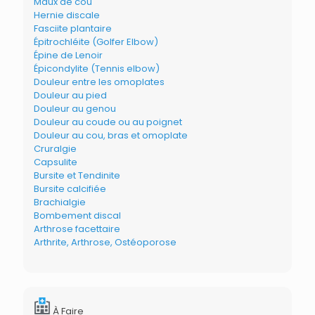
Maux de cou
Hernie discale
Fasciite plantaire
Épitrochléite (Golfer Elbow)
Épine de Lenoir
Épicondylite (Tennis elbow)
Douleur entre les omoplates
Douleur au pied
Douleur au genou
Douleur au coude ou au poignet
Douleur au cou, bras et omoplate
Cruralgie
Capsulite
Bursite et Tendinite
Bursite calcifiée
Brachialgie
Bombement discal
Arthrose facettaire
Arthrite, Arthrose, Ostéoporose
À Faire