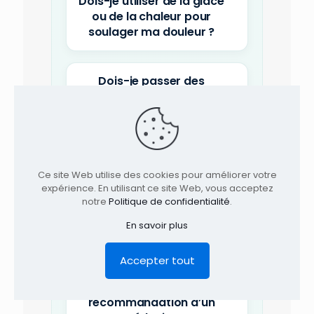
Dois-je utiliser de la glace
ou de la chaleur pour
soulager ma douleur ?
Dois-je passer des
radiographies pour
recevoir des soins à la
clinique TAGMED?
Comment me préparer à
Ce site Web utilise des cookies pour améliorer votre
expérience. En utilisant ce site Web, vous acceptez
la première visite à la
notre
Politique de confidentialité
.
clinique TAGMED ?
En savoir plus
Vos traitements, à la
Accepter tout
clinique TAGMED,
nécessitent-t-ils une
recommandation d’un