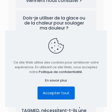
viennent nous consulter ?
Dois-je utiliser de la glace ou
de la chaleur pour soulager
ma douleur ?
Dois-je passer des
radiographies pour recevoir
des soins à la clinique
TAGMED?
Ce site Web utilise des cookies pour améliorer votre
expérience. En utilisant ce site Web, vous acceptez
notre
Politique de confidentialité
.
Comment me préparer à la
En savoir plus
première visite à la clinique
TAGMED ?
Accepter tout
Vos traitements, à la clinique
TAGMED, nécessitent-t-ils une