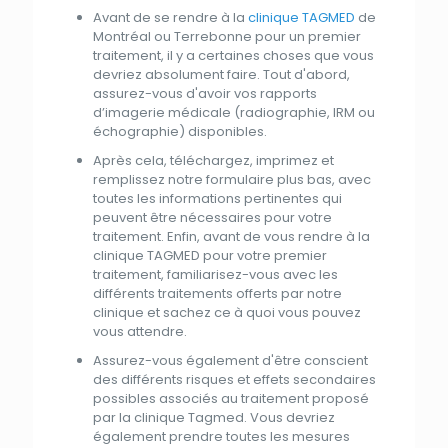
Avant
de se rendre à
la
clinique TAGMED
de
Montréal ou Terrebonne pour un premier
traitement
, il y a certaines choses
que
vous
devriez absolument faire. Tout
d'
abord,
assurez-vous
d'
avoir vos rapports
d’imagerie médicale (radiographie, IRM ou
échographie) disponibles.
Après cela, téléchargez, imprimez
et
remplissez notre formulaire
plus
bas, avec
toutes les informations pertinentes qui
peuvent être nécessaires pour votre
traitement
. Enfin, avant de vous rendre à
la
clinique TAGMED
pour votre premier
traitement
, familiarisez-vous avec les
différents traitements offerts
par
notre
clinique
et
sachez ce à quoi vous pouvez
vous attendre.
Assurez-vous également
d'
être conscient
des
différents risques
et
effets secondaires
possibles associés
au
traitement
proposé
par
la
clinique Tagmed
. Vous devriez
également prendre toutes les mesures