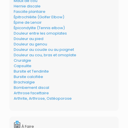
Maux de cou
Hernie discale
Fasciite plantaire
Épitrochléite (Golfer Elbow)
Épine de Lenoir
Épicondylite (Tennis elbow)
Douleur entre les omoplates
Douleur au pied
Douleur au genou
Douleur au coude ou au poignet
Douleur au cou, bras et omoplate
Cruralgie
Capsulite
Bursite et Tendinite
Bursite calcifiée
Brachialgie
Bombement discal
Arthrose facettaire
Arthrite, Arthrose, Ostéoporose
À Faire