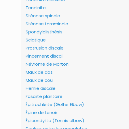
Tendinite
Sténose spinale
Sténose foraminale
Spondylolisthésis
Sciatique
Protrusion discale
Pincement discal
Névrome de Morton
Maux de dos
Maux de cou
Hernie discale
Fasciite plantaire
Épitrochléite (Golfer Elbow)
Épine de Lenoir
Épicondylite (Tennis elbow)
Douleur entre les omoplates