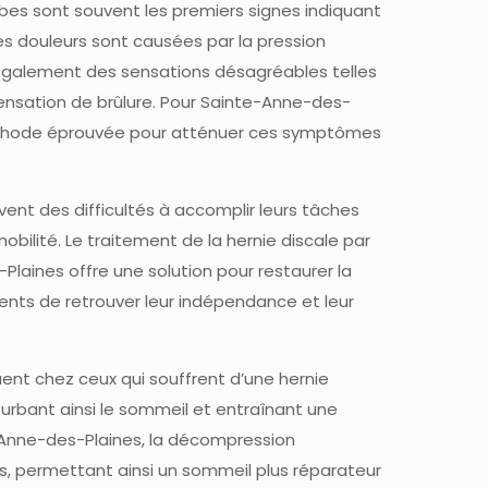
mbes sont souvent les premiers signes indiquant
es douleurs sont causées par la pression
t également des sensations désagréables telles
nsation de brûlure. Pour Sainte-Anne-des-
éthode éprouvée pour atténuer ces symptômes
vent des difficultés à accomplir leurs tâches
obilité. Le traitement de la hernie discale par
aines offre une solution pour restaurer la
ients de retrouver leur indépendance et leur
nt chez ceux qui souffrent d’une hernie
turbant ainsi le sommeil et entraînant une
-Anne-des-Plaines, la décompression
s, permettant ainsi un sommeil plus réparateur