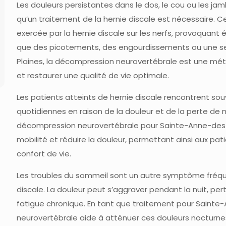
Les douleurs persistantes dans le dos, le cou ou les ja
qu’un traitement de la hernie discale est nécessaire. C
exercée par la hernie discale sur les nerfs, provoquan
que des picotements, des engourdissements ou une se
Plaines, la décompression neurovertébrale est une m
et restaurer une qualité de vie optimale.
Les patients atteints de hernie discale rencontrent sou
quotidiennes en raison de la douleur et de la perte de m
décompression neurovertébrale pour Sainte-Anne-des-Pl
mobilité et réduire la douleur, permettant ainsi aux pat
confort de vie.
Les troubles du sommeil sont un autre symptôme fréque
discale. La douleur peut s’aggraver pendant la nuit, per
fatigue chronique. En tant que traitement pour Sainte
neurovertébrale aide à atténuer ces douleurs nocturne