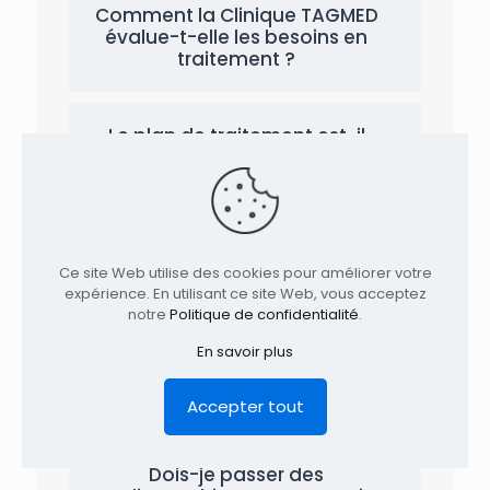
Comment la Clinique TAGMED
évalue-t-elle les besoins en
traitement ?
Le plan de traitement est-il
ajustable en fonction de la
progression ?
Quel genre de patients
Ce site Web utilise des cookies pour améliorer votre
viennent nous consulter ?
expérience. En utilisant ce site Web, vous acceptez
notre
Politique de confidentialité
.
Dois-je utiliser de la glace ou
En savoir plus
de la chaleur pour soulager
ma douleur ?
Accepter tout
Dois-je passer des