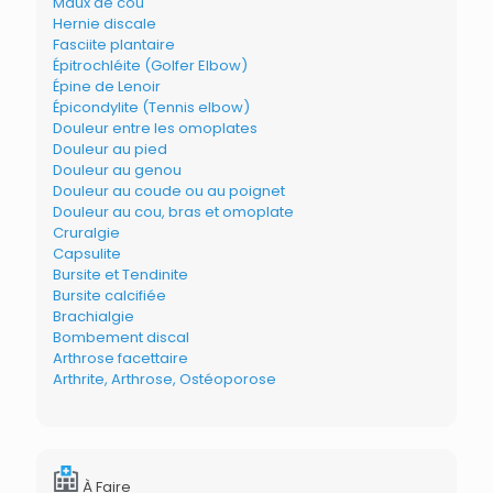
Maux de cou
Hernie discale
Fasciite plantaire
Épitrochléite (Golfer Elbow)
Épine de Lenoir
Épicondylite (Tennis elbow)
Douleur entre les omoplates
Douleur au pied
Douleur au genou
Douleur au coude ou au poignet
Douleur au cou, bras et omoplate
Cruralgie
Capsulite
Bursite et Tendinite
Bursite calcifiée
Brachialgie
Bombement discal
Arthrose facettaire
Arthrite, Arthrose, Ostéoporose
À Faire