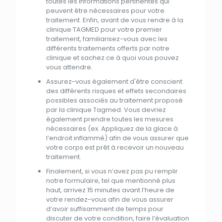
toutes les informations pertinentes qui
peuvent être nécessaires pour votre
traitement
. Enfin, avant de vous rendre à
la
clinique TAGMED
pour votre premier
traitement
, familiarisez-vous avec les
différents traitements offerts
par
notre
clinique
et
sachez ce à quoi vous pouvez
vous attendre.
Assurez-vous également
d'
être conscient
des
différents risques
et
effets secondaires
possibles associés
au
traitement
proposé
par
la
clinique Tagmed
. Vous devriez
également prendre toutes les mesures
nécessaires (ex. Appliquez de
la
glace à
l’endroit inflammé) afin de vous assurer
que
votre corps est prêt à recevoir un nouveau
traitement
.
Finalement, si vous n’avez pas pu remplir
notre formulaire,
tel
que
mentionné
plus
haut, arrivez 15 minutes avant l’heure de
votre rendez-vous afin de vous assurer
d’avoir suffisamment de temps pour
discuter de votre
condition
, faire l’évaluation