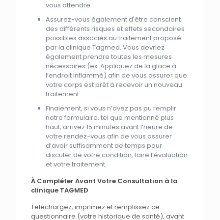
vous attendre.
Assurez-vous également
d'
être conscient
des
différents risques
et
effets secondaires
possibles associés
au
traitement
proposé
par
la
clinique Tagmed
. Vous devriez
également prendre toutes les mesures
nécessaires (ex. Appliquez de
la
glace à
l’endroit inflammé) afin de vous assurer
que
votre corps est prêt à recevoir un nouveau
traitement
.
Finalement, si vous n’avez pas pu remplir
notre formulaire,
tel
que
mentionné
plus
haut, arrivez 15 minutes avant l’heure de
votre rendez-vous afin de vous assurer
d’avoir suffisamment de temps pour
discuter de votre
condition
, faire l’évaluation
et
votre
traitement
.
À Compléter Avant Votre Consultation à la
clinique TAGMED
Téléchargez, imprimez
et
remplissez ce
questionnaire
(votre historique de santé), avant