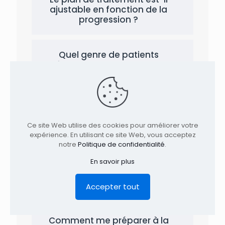
ajustable en fonction de la
progression ?
Quel genre de patients
viennent nous consulter ?
Dois-je utiliser de la glace ou
de la chaleur pour soulager
ma douleur ?
Ce site Web utilise des cookies pour améliorer votre
expérience. En utilisant ce site Web, vous acceptez
notre
Politique de confidentialité
.
Dois-je passer des
En savoir plus
radiographies pour recevoir
des soins à la clinique
TAGMED?
Accepter tout
Comment me préparer à la