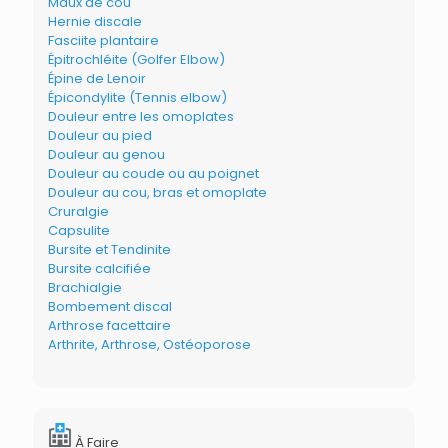
Maux de cou
Hernie discale
Fasciite plantaire
Épitrochléite (Golfer Elbow)
Épine de Lenoir
Épicondylite (Tennis elbow)
Douleur entre les omoplates
Douleur au pied
Douleur au genou
Douleur au coude ou au poignet
Douleur au cou, bras et omoplate
Cruralgie
Capsulite
Bursite et Tendinite
Bursite calcifiée
Brachialgie
Bombement discal
Arthrose facettaire
Arthrite, Arthrose, Ostéoporose
À Faire