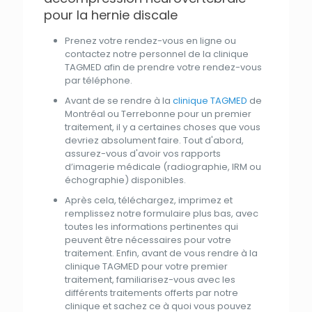
pour la hernie discale
Prenez votre rendez-vous en ligne ou
contactez notre
personnel
de
la
clinique
TAGMED
afin de prendre votre rendez-vous
par
téléphone.
Avant
de se rendre à
la
clinique TAGMED
de
Montréal ou Terrebonne pour un premier
traitement
, il y a certaines choses
que
vous
devriez absolument faire. Tout
d'
abord,
assurez-vous
d'
avoir vos rapports
d’imagerie médicale (radiographie, IRM ou
échographie) disponibles.
Après cela, téléchargez, imprimez
et
remplissez notre formulaire
plus
bas, avec
toutes les informations pertinentes qui
peuvent être nécessaires pour votre
traitement
. Enfin, avant de vous rendre à
la
clinique TAGMED
pour votre premier
traitement
, familiarisez-vous avec les
différents traitements offerts
par
notre
clinique
et
sachez ce à quoi vous pouvez