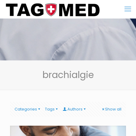
brachialgie
Categories
Tags
Authors
Show all