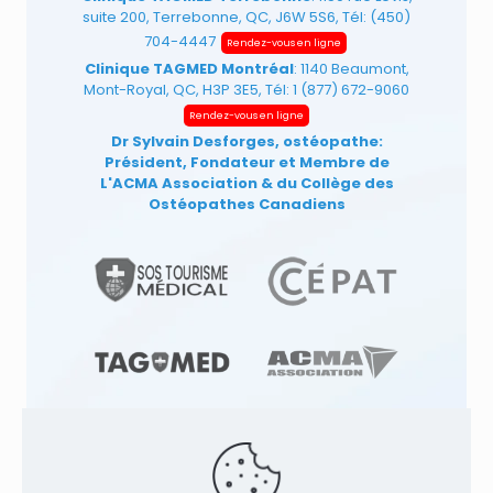
suite 200, Terrebonne, QC, J6W 5S6, Tél:
(450)
704-4447
Rendez-vous en ligne
Clinique TAGMED Montréal
: 1140 Beaumont,
Mont-Royal, QC, H3P 3E5, Tél:
1 (877) 672-9060
Rendez-vous en ligne
Dr Sylvain Desforges, ostéopathe:
Président, Fondateur et Membre de
L'ACMA Association
& du Collège des
Ostéopathes Canadiens