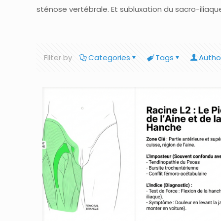
sténose vertébrale. Et subluxation du sacro-iliaqu
Filter by
Categories
Tags
Autho