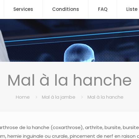
Services
Conditions
FAQ
Liste
Mal à la hanche
Home
Mal à la jambe
Mal à la hanche
throse de la hanche (coxarthrose), arthrite, bursite, bursite c
rum, hernie inguinale ou crurale, pincement de nerf en raison 