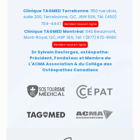
Clinique TAGMED Terrebonne
: 1150 rue Lévis,
suite 200, Terrebonne, QC, J6W 5S6, Tél:
(450)
704-4447
Rendez-vous en ligne
Clinique TAGMED Montréal
: 1140 Beaumont,
Mont-Royal, QC, H3P 3E5, Tél:
1 (877) 672-9060
Rendez-vous en ligne
Dr Sylvain Desforges, ostéopathe:
Président, Fondateur et Membre de
L'ACMA Association
& du Collège des
Ostéopathes Canadiens