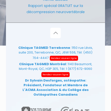
Rapport spécial GRATUIT sur la
décompression neurovertébrale
Clinique TAGMED Terrebonne
: 1150 rue Lévis,
suite 200, Terrebonne, QC, J6W 5S6, Tél:
(450)
704-4447
Rendez-vous en ligne
Clinique TAGMED Montréal
: 1140 Beaumont,
Mont-Royal, QC, H3P 3E5, Tél:
1 (877) 672-9060
Rendez-vous en ligne
Dr Sylvain Desforges, ostéopathe:
Président, Fondateur et Membre de
L'ACMA Association
& du Collège des
Ostéopathes Canadiens