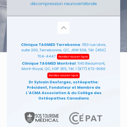
décompression neurovertébrale
Clinique TAGMED Terrebonne
: 1150 rue Lévis,
suite 200, Terrebonne, QC, J6W 5S6, Tél:
(450)
704-4447
Rendez-vous en ligne
Clinique TAGMED Montréal
: 1140 Beaumont,
Mont-Royal, QC, H3P 3E5, Tél:
1 (877) 672-9060
Rendez-vous en ligne
Dr Sylvain Desforges, ostéopathe:
Président, Fondateur et Membre de
L'ACMA Association
& du Collège des
Ostéopathes Canadiens