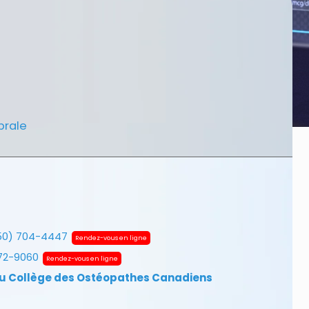
brale
50) 704-4447
Rendez-vous en ligne
672-9060
Rendez-vous en ligne
u Collège des Ostéopathes Canadiens