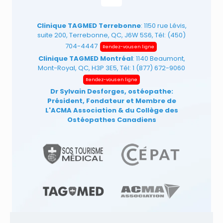
Clinique TAGMED Terrebonne
: 1150 rue Lévis,
suite 200, Terrebonne, QC, J6W 5S6, Tél:
(450)
704-4447
Rendez-vous en ligne
Clinique TAGMED Montréal
: 1140 Beaumont,
Mont-Royal, QC, H3P 3E5, Tél:
1 (877) 672-9060
Rendez-vous en ligne
Dr Sylvain Desforges, ostéopathe:
Président, Fondateur et Membre de
L'ACMA Association
& du Collège des
Ostéopathes Canadiens