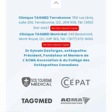
Clinique TAGMED Terrebonne
: 1150 rue Lévis,
suite 200, Terrebonne, QC, J6W 5S6, Tél:
(450)
704-4447
Rendez-vous en ligne
Clinique TAGMED Montréal
: 1140 Beaumont,
Mont-Royal, QC, H3P 3E5, Tél:
1 (877) 672-9060
Rendez-vous en ligne
Dr Sylvain Desforges, ostéopathe:
Président, Fondateur et Membre de
L'ACMA Association
& du Collège des
Ostéopathes Canadiens