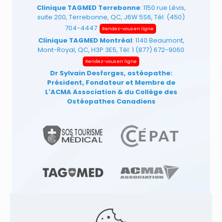
Clinique TAGMED Terrebonne
: 1150 rue Lévis,
suite 200, Terrebonne, QC, J6W 5S6, Tél:
(450)
704-4447
Rendez-vous en ligne
Clinique TAGMED Montréal
: 1140 Beaumont,
Mont-Royal, QC, H3P 3E5, Tél:
1 (877) 672-9060
Rendez-vous en ligne
Dr Sylvain Desforges, ostéopathe:
Président, Fondateur et Membre de
L'ACMA Association
& du Collège des
Ostéopathes Canadiens