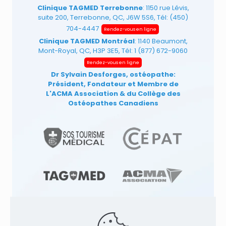
Clinique TAGMED Terrebonne
: 1150 rue Lévis,
suite 200, Terrebonne, QC, J6W 5S6, Tél:
(450)
704-4447
Rendez-vous en ligne
Clinique TAGMED Montréal
: 1140 Beaumont,
Mont-Royal, QC, H3P 3E5, Tél:
1 (877) 672-9060
Rendez-vous en ligne
Dr Sylvain Desforges, ostéopathe:
Président, Fondateur et Membre de
L'ACMA Association
& du Collège des
Ostéopathes Canadiens