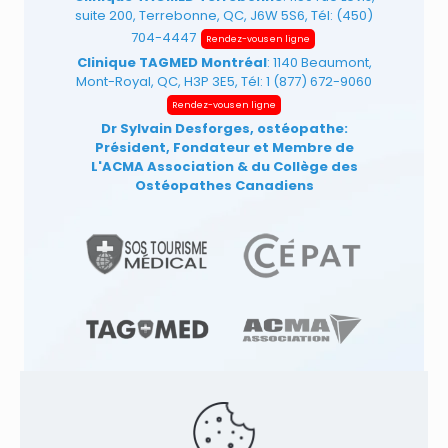
suite 200, Terrebonne, QC, J6W 5S6, Tél:
(450)
704-4447
Rendez-vous en ligne
Clinique TAGMED Montréal
: 1140 Beaumont,
Mont-Royal, QC, H3P 3E5, Tél:
1 (877) 672-9060
Rendez-vous en ligne
Dr Sylvain Desforges, ostéopathe:
Président, Fondateur et Membre de
L'ACMA Association
& du Collège des
Ostéopathes Canadiens