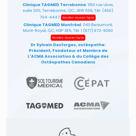
Clinique TAGMED Terrebonne
: 1150 rue Lévis,
suite 200, Terrebonne, QC, J6W 5S6, Tél:
(450)
704-4447
Rendez-vous en ligne
Clinique TAGMED Montréal
: 1140 Beaumont,
Mont-Royal, QC, H3P 3E5, Tél:
1 (877) 672-9060
Rendez-vous en ligne
Dr Sylvain Desforges, ostéopathe:
Président, Fondateur et Membre de
L'ACMA Association
& du Collège des
Ostéopathes Canadiens