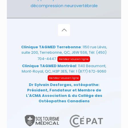
décompression neurovertébrale
Clinique TAGMED Terrebonne
: 1150 rue Lévis,
suite 200, Terrebonne, QC, J6W 5S6, Tél:
(450)
704-4447
Rendez-vous en ligne
Clinique TAGMED Montréal
: 1140 Beaumont,
Mont-Royal, QC, H3P 3E5, Tél:
1 (877) 672-9060
Rendez-vous en ligne
Dr Sylvain Desforges, ostéopathe:
Président, Fondateur et Membre de
L'ACMA Association
& du Collège des
Ostéopathes Canadiens