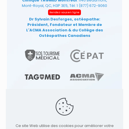
Clinique TAGMED Montréal
: 1140 Beaumont,
Mont-Royal, QC, H3P 3E5, Tél:
1 (877) 672-9060
Rendez-vous en ligne
Dr Sylvain Desforges, ostéopathe:
Président, Fondateur et Membre de
L'ACMA Association
& du Collège des
Ostéopathes Canadiens
© 1991
-2026
Clinique TAGMED
Cliniques
d'Ostéopathie & Ostéopathe à: | Terrebonne |
Ce site Web utilise des cookies pour améliorer votre