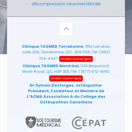
décompression neurovertébrale
Clinique TAGMED Terrebonne
: 1150 rue Lévis,
suite 200, Terrebonne, QC, J6W 5S6, Tél:
(450)
704-4447
Rendez-vous en ligne
Clinique TAGMED Montréal
: 1140 Beaumont,
Mont-Royal, QC, H3P 3E5, Tél:
1 (877) 672-9060
Rendez-vous en ligne
Dr Sylvain Desforges, ostéopathe:
Président, Fondateur et Membre de
L'ACMA Association
& du Collège des
Ostéopathes Canadiens