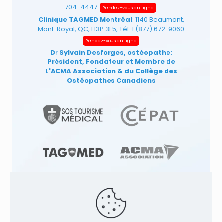
704-4447
Rendez-vous en ligne
Clinique TAGMED Montréal
: 1140 Beaumont,
Mont-Royal, QC, H3P 3E5, Tél:
1 (877) 672-9060
Rendez-vous en ligne
Dr Sylvain Desforges, ostéopathe:
Président, Fondateur et Membre de
L'ACMA Association
& du Collège des
Ostéopathes Canadiens