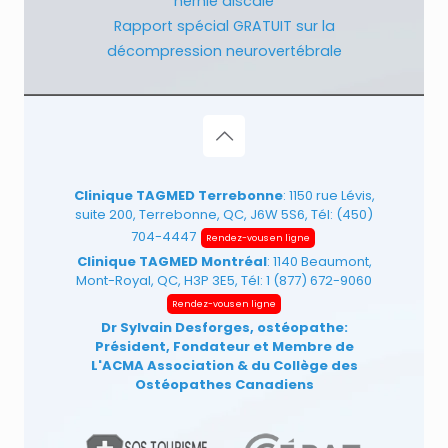
hernie discale
Rapport spécial GRATUIT sur la
décompression neurovertébrale
Clinique TAGMED Terrebonne
: 1150 rue Lévis,
suite 200, Terrebonne, QC, J6W 5S6, Tél:
(450)
704-4447
Rendez-vous en ligne
Clinique TAGMED Montréal
: 1140 Beaumont,
Mont-Royal, QC, H3P 3E5, Tél:
1 (877) 672-9060
Rendez-vous en ligne
Dr Sylvain Desforges, ostéopathe:
Président, Fondateur et Membre de
L'ACMA Association
& du Collège des
Ostéopathes Canadiens