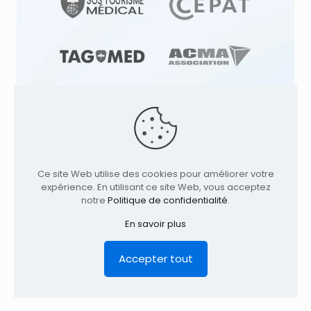
© 1991
-2026
Clinique TAGMED
Cliniques
d'Ostéopathie & Ostéopathe à: | Terrebonne |
Ce site Web utilise des cookies pour améliorer votre
Montréal | . Tous droits réservés.
Où nous
expérience. En utilisant ce site Web, vous acceptez
trouver
notre
Politique de confidentialité
.
Accueil
Profil
Services
Conditions
En savoir plus
Contact
Avis Légal
Politique de confidentialité
EN
Accepter tout