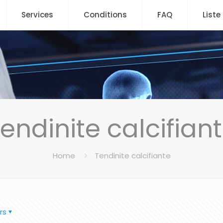
Services
Conditions
FAQ
Liste
endinite calcifian
Home
Tendinite calcifiante
rs