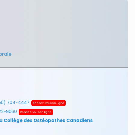
brale
50) 704-4447
Rendez-vous en ligne
672-9060
Rendez-vous en ligne
u Collège des Ostéopathes Canadiens