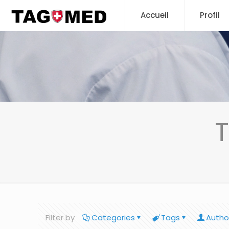
Accueil
Profil
T
Filter by
Categories
Tags
Autho