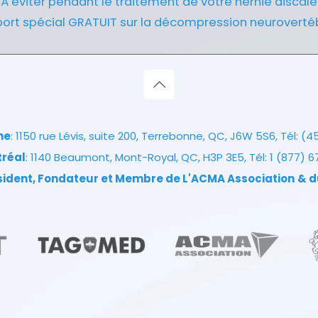
À éviter pendant le traitement de votre hernie discale
ort spécial GRATUIT sur la décompression neuroverté
ne
: 1150 rue Lévis, suite 200, Terrebonne, QC, J6W 5S6, Tél:
(4
tréal
: 1140 Beaumont, Mont-Royal, QC, H3P 3E5, Tél:
1 (877) 
ésident, Fondateur et Membre de L'ACMA Association
& d