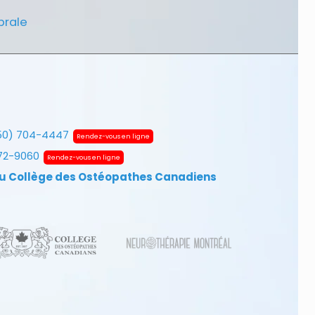
brale
50) 704-4447
Rendez-vous en ligne
672-9060
Rendez-vous en ligne
u Collège des Ostéopathes Canadiens