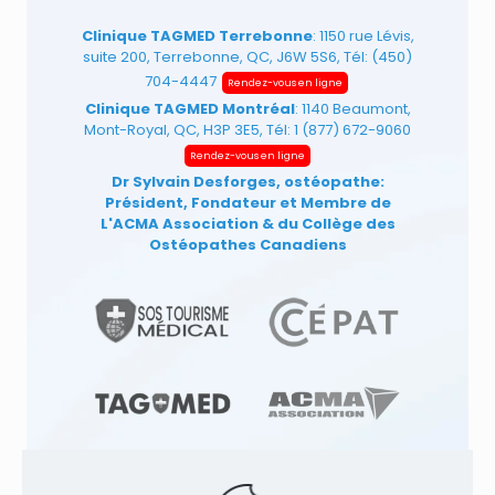
Clinique TAGMED Terrebonne
: 1150 rue Lévis,
suite 200, Terrebonne, QC, J6W 5S6, Tél:
(450)
704-4447
Rendez-vous en ligne
Clinique TAGMED Montréal
: 1140 Beaumont,
Mont-Royal, QC, H3P 3E5, Tél:
1 (877) 672-9060
Rendez-vous en ligne
Dr Sylvain Desforges, ostéopathe:
Président, Fondateur et Membre de
L'ACMA Association
& du Collège des
Ostéopathes Canadiens