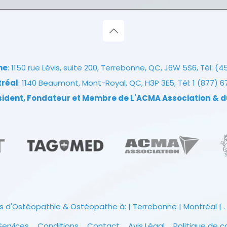
ne
: 1150 rue Lévis, suite 200, Terrebonne, QC, J6W 5S6, Tél:
(4
tréal
: 1140 Beaumont, Mont-Royal, QC, H3P 3E5, Tél:
1 (877) 
ésident, Fondateur et Membre de L'ACMA Association
& d
s d'Ostéopathie & Ostéopathe à: | Terrebonne | Montréal | . 
Services
Conditions
Contact
Avis Légal
Politique de c