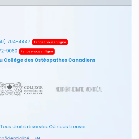
50) 704-4447
Rendez-vous en ligne
672-9060
Rendez-vous en ligne
u Collège des Ostéopathes Canadiens
Tous droits réservés.
Où nous trouver
onfidentialité
EN