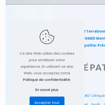
Clinique TAGMED Terrebon
Clinique TAGMED Mon
Dr Sylvain Desforges, ostéopathe: Pr
Ce site Web utilise des cookies
pour améliorer votre
expérience. En utilisant ce site
Web, vous acceptez notre
Politique de confidentialité
.
En savoir plus
© 1991
-2026
Clinique TAGMED
Clinique
Accepter tout
Accueil
Profil