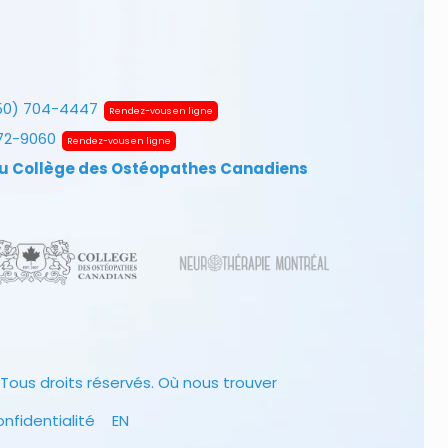
50) 704-4447
Rendez-vous en ligne
672-9060
Rendez-vous en ligne
u Collège des Ostéopathes Canadiens
Tous droits réservés.
Où nous trouver
onfidentialité
EN