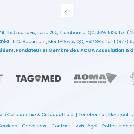
ne
: 1150 rue Lévis, suite 200, Terrebonne, QC, J6W 5S6, Tél:
(4
tréal
: 1140 Beaumont, Mont-Royal, QC, H3P 3E5, Tél:
1 (877) 
ésident, Fondateur et Membre de L'ACMA Association
& d
s d'Ostéopathie & Ostéopathe à: | Terrebonne | Montréal | . 
Services
Conditions
Contact
Avis Légal
Politique de c