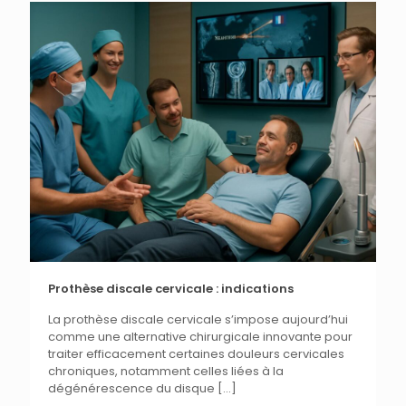
Prothèse discale cervicale : indications
La prothèse discale cervicale s’impose aujourd’hui
comme une alternative chirurgicale innovante pour
traiter efficacement certaines douleurs cervicales
chroniques, notamment celles liées à la
dégénérescence du disque
[…]