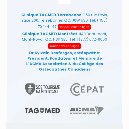
Clinique TAGMED Terrebonne
: 1150 rue Lévis,
suite 200, Terrebonne, QC, J6W 5S6, Tél:
(450)
704-4447
Rendez-vous en ligne
Clinique TAGMED Montréal
: 1140 Beaumont,
Mont-Royal, QC, H3P 3E5, Tél:
1 (877) 672-9060
Rendez-vous en ligne
Dr Sylvain Desforges, ostéopathe:
Président, Fondateur et Membre de
L'ACMA Association
& du Collège des
Ostéopathes Canadiens