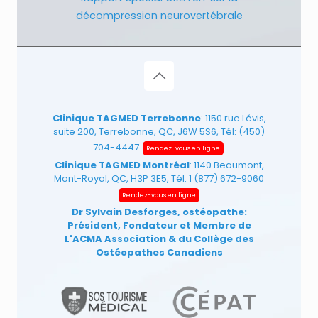
décompression neurovertébrale
Clinique TAGMED Terrebonne
: 1150 rue Lévis,
suite 200, Terrebonne, QC, J6W 5S6, Tél:
(450)
704-4447
Rendez-vous en ligne
Clinique TAGMED Montréal
: 1140 Beaumont,
Mont-Royal, QC, H3P 3E5, Tél:
1 (877) 672-9060
Rendez-vous en ligne
Dr Sylvain Desforges, ostéopathe:
Président, Fondateur et Membre de
L'ACMA Association
& du Collège des
Ostéopathes Canadiens