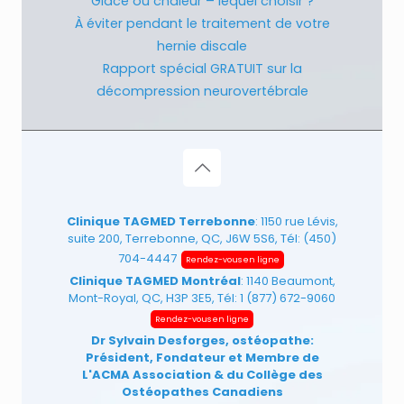
Glace ou chaleur – lequel choisir ?
À éviter pendant le traitement de votre
hernie discale
Rapport spécial GRATUIT sur la
décompression neurovertébrale
Clinique TAGMED Terrebonne
: 1150 rue Lévis,
suite 200, Terrebonne, QC, J6W 5S6, Tél:
(450)
704-4447
Rendez-vous en ligne
Clinique TAGMED Montréal
: 1140 Beaumont,
Mont-Royal, QC, H3P 3E5, Tél:
1 (877) 672-9060
Rendez-vous en ligne
Dr Sylvain Desforges, ostéopathe:
Président, Fondateur et Membre de
L'ACMA Association
& du Collège des
Ostéopathes Canadiens