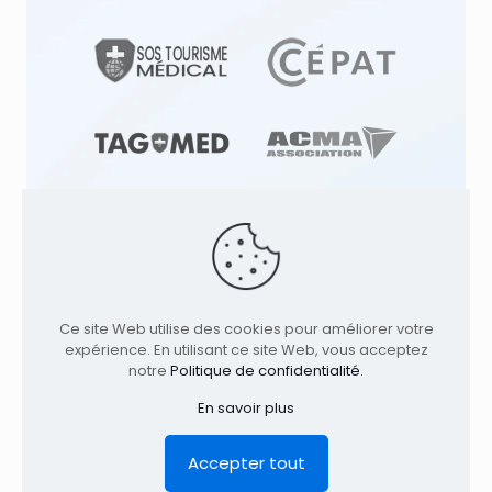
© 1991
-2026
Clinique TAGMED
Cliniques
d'Ostéopathie & Ostéopathe à: | Terrebonne |
Ce site Web utilise des cookies pour améliorer votre
Montréal | . Tous droits réservés.
Où nous
expérience. En utilisant ce site Web, vous acceptez
trouver
notre
Politique de confidentialité
.
Accueil
Profil
Services
Conditions
En savoir plus
Contact
Avis Légal
Politique de confidentialité
EN
Accepter tout