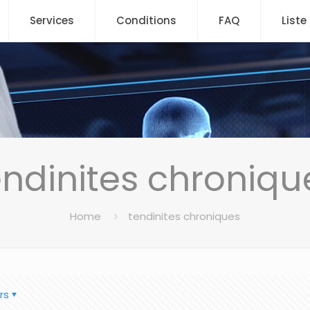
Services
Conditions
FAQ
Liste
endinites chroniqu
Home
tendinites chroniques
rs