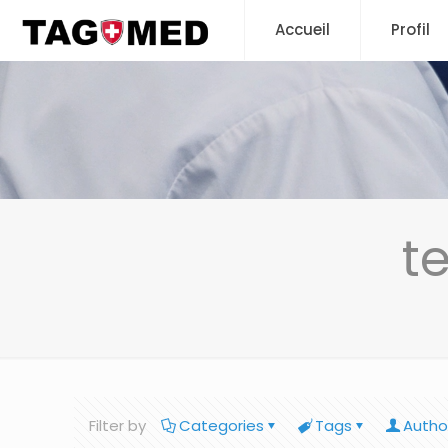
Accueil
Profil
t
Filter by
Categories
Tags
Autho