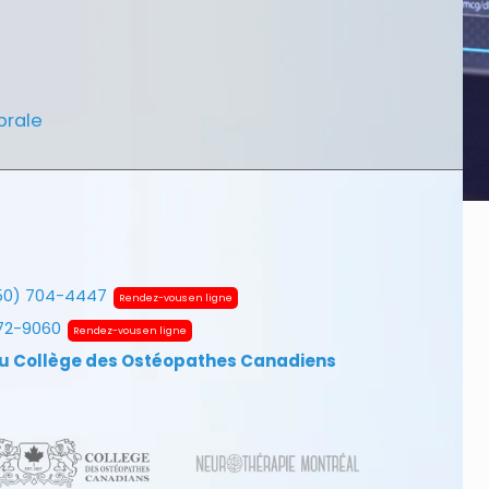
brale
50) 704-4447
Rendez-vous en ligne
672-9060
Rendez-vous en ligne
u Collège des Ostéopathes Canadiens