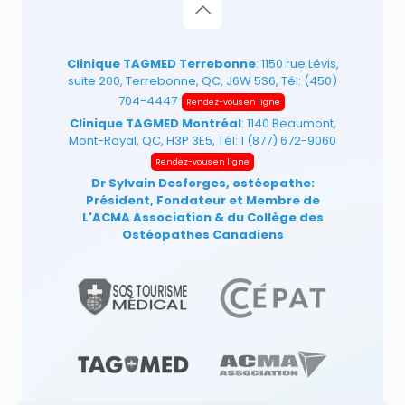
Clinique TAGMED Terrebonne
: 1150 rue Lévis,
suite 200, Terrebonne, QC, J6W 5S6, Tél:
(450)
704-4447
Rendez-vous en ligne
Clinique TAGMED Montréal
: 1140 Beaumont,
Mont-Royal, QC, H3P 3E5, Tél:
1 (877) 672-9060
Rendez-vous en ligne
Dr Sylvain Desforges, ostéopathe:
Président, Fondateur et Membre de
L'ACMA Association
& du Collège des
Ostéopathes Canadiens