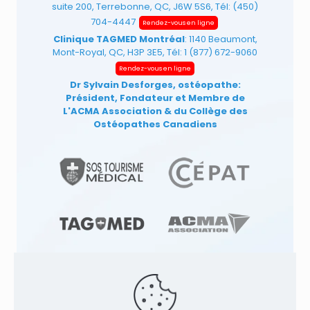
suite 200, Terrebonne, QC, J6W 5S6, Tél:
(450)
704-4447
Rendez-vous en ligne
Clinique TAGMED Montréal
: 1140 Beaumont,
Mont-Royal, QC, H3P 3E5, Tél:
1 (877) 672-9060
Rendez-vous en ligne
Dr Sylvain Desforges, ostéopathe:
Président, Fondateur et Membre de
L'ACMA Association
& du Collège des
Ostéopathes Canadiens