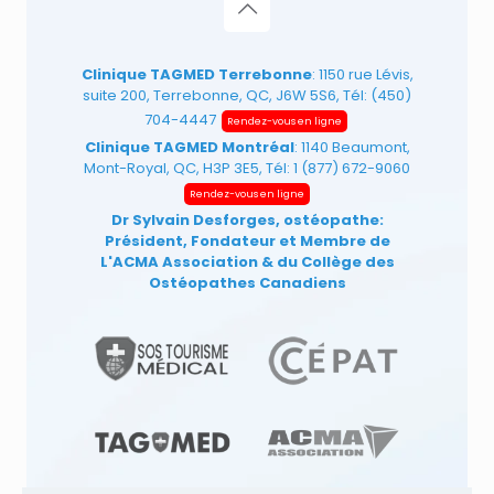
Clinique TAGMED Terrebonne
: 1150 rue Lévis,
suite 200, Terrebonne, QC, J6W 5S6, Tél:
(450)
704-4447
Rendez-vous en ligne
Clinique TAGMED Montréal
: 1140 Beaumont,
Mont-Royal, QC, H3P 3E5, Tél:
1 (877) 672-9060
Rendez-vous en ligne
Dr Sylvain Desforges, ostéopathe:
Président, Fondateur et Membre de
L'ACMA Association
& du Collège des
Ostéopathes Canadiens