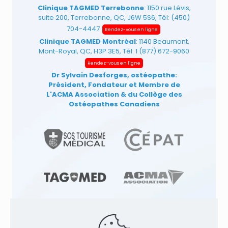
Clinique TAGMED Terrebonne
: 1150 rue Lévis,
suite 200, Terrebonne, QC, J6W 5S6, Tél:
(450)
704-4447
Rendez-vous en ligne
Clinique TAGMED Montréal
: 1140 Beaumont,
Mont-Royal, QC, H3P 3E5, Tél:
1 (877) 672-9060
Rendez-vous en ligne
Dr Sylvain Desforges, ostéopathe:
Président, Fondateur et Membre de
L'ACMA Association
& du Collège des
Ostéopathes Canadiens