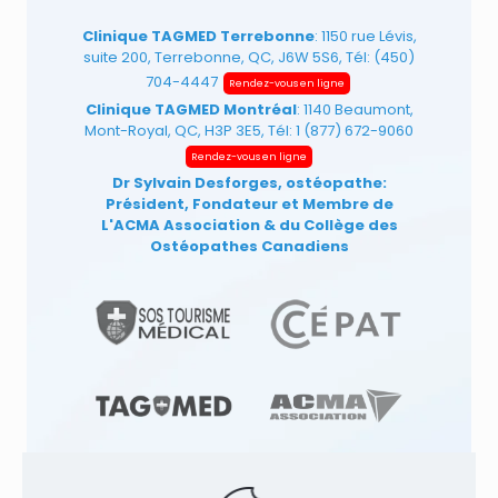
Clinique TAGMED Terrebonne
: 1150 rue Lévis,
suite 200, Terrebonne, QC, J6W 5S6, Tél:
(450)
704-4447
Rendez-vous en ligne
Clinique TAGMED Montréal
: 1140 Beaumont,
Mont-Royal, QC, H3P 3E5, Tél:
1 (877) 672-9060
Rendez-vous en ligne
Dr Sylvain Desforges, ostéopathe:
Président, Fondateur et Membre de
L'ACMA Association
& du Collège des
Ostéopathes Canadiens