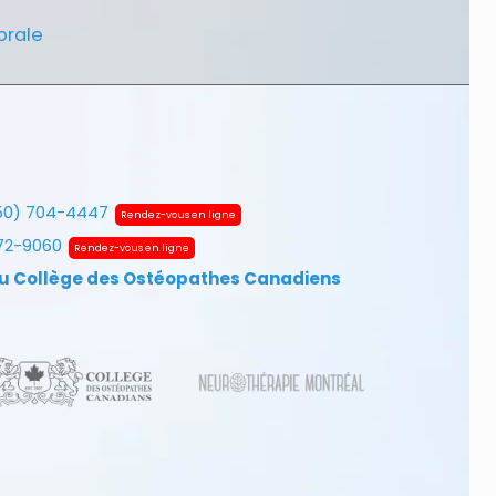
brale
50) 704-4447
Rendez-vous en ligne
672-9060
Rendez-vous en ligne
u Collège des Ostéopathes Canadiens