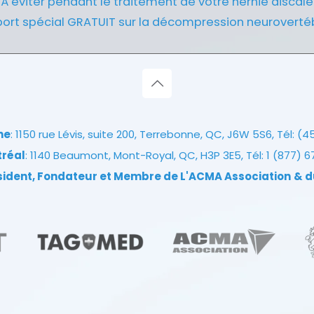
À éviter pendant le traitement de votre hernie discale
ort spécial GRATUIT sur la décompression neuroverté
ne
: 1150 rue Lévis, suite 200, Terrebonne, QC, J6W 5S6, Tél:
(4
tréal
: 1140 Beaumont, Mont-Royal, QC, H3P 3E5, Tél:
1 (877) 
ésident, Fondateur et Membre de L'ACMA Association
& d