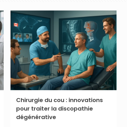
Chirurgie du cou : innovations
pour traiter la discopathie
dégénérative